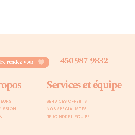
450 987-9832
re rendez-vous
ropos
Services et équipe
LEURS
SERVICES OFFERTS
MISSION
NOS SPÉCIALISTES
N
REJOINDRE L’ÉQUIPE