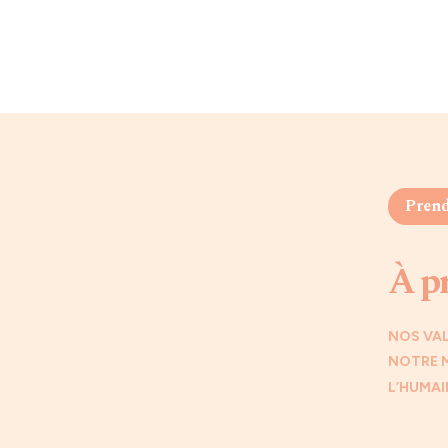
Prend
À p
NOS VA
NOTRE 
L’HUMAI