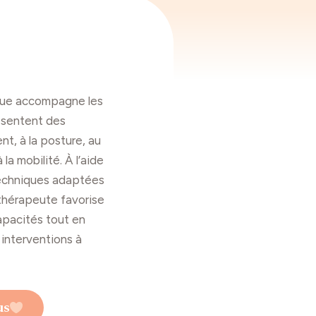
que accompagne les
ésentent des
nt, à la posture, au
a mobilité. À l’aide
techniques adaptées
iothérapeute favorise
pacités tout en
 interventions à
us