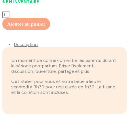
6 EN INVENTAIRE
quantité
de
Ajouter au panier
Cercle
de
partage
«
Description
Entre
Deux
Mondes
Un moment de connexion entre les parents durant
»
la période postpartum. Briser l’isolement,
discussion, ouverture, partage et plus!
Cet atelier pour vous et votre bébé a lieu le
vendredi à 9h30 pour une durée de 1h30. La tisane
et la collation sont incluses.